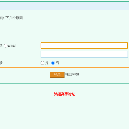
有如下几个原因:
户名
Email
录
是
否
找回密码
鸿运高手论坛