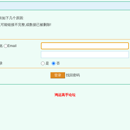
有如下几个原因:
可能链接不完整,或数据已被删除!
户名
Email
录
是
否
找回密码
鸿运高手论坛